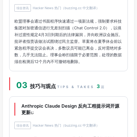
Hacker News 热门（buzzing.cc 中文翻译）
综合资讯
欧盟理事会通过书面程序快速通过一项新法规，强制要求科技
集团对加密通信进行无差别扫描（Chat Control 2.0），以填
补过渡性规定4月3日到期后的法律漏洞，并向欧洲议会施压。
批评者指责该做法试图绕过民主监督。草案将在夏季休会前以
紧急程序提交议会表决，多数议员可能已离会，反对需绝对多
数，几乎无法阻止。理事会称扫描限于必要范围，处理的数据
须在检测后12个月内不可撤销地删除。
03
技巧与观点
3
TIPS & TAKES
篇
Anthropic Claude Design 反向工程提示词开源
更新
Hacker News 热门（buzzing.cc 中文翻译）
综合资讯