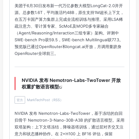
美团于6月30日发布新一代万亿参数大模型LongCat-2.0并开
源。总参数1.6T，平均激活约48B，原生支持1M超长上下文，
在五万卡国产算力集群上完成全流程训练与推理。采用LSA稀
疏注意力、零计算专家、ScMoE及MOPD多专家融合
（Agent/Reasoning/Interaction三组专家）架构。评测中
SWE-bench Pro获59.5，SWE-bench Multilingual获77.3。
预览版已通过OpenRouter和longcat.ai开放，月调用量跻身
OpenRouter全球前三。
NVIDIA 发布 Nemotron-Labs-TwoTower 开放
权重扩散语言模型
MarkTechPost（RSS）
官方
NVIDIA 发布 Nemotron-Labs-TwoTower，基于冻结的自回
归骨干 Nemotron-3-Nano-30B-A3B 的扩散语言模型。采用
双塔架构：上下文塔冻结，降噪器塔训练，通过层对齐交叉注
意力和状态播种协作。在 2×H100 上 BF16 评估，保留