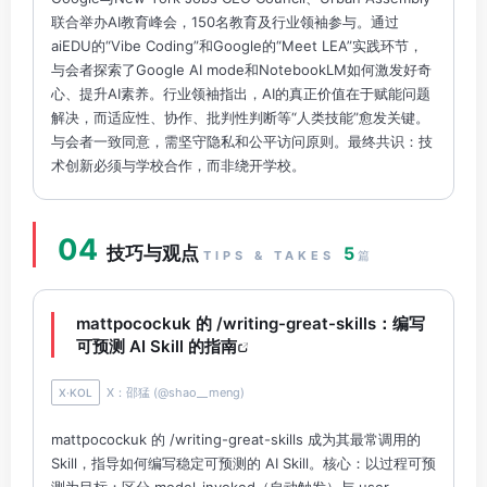
联合举办AI教育峰会，150名教育及行业领袖参与。通过
aiEDU的“Vibe Coding”和Google的“Meet LEA”实践环节，
与会者探索了Google AI mode和NotebookLM如何激发好奇
心、提升AI素养。行业领袖指出，AI的真正价值在于赋能问题
解决，而适应性、协作、批判性判断等“人类技能”愈发关键。
与会者一致同意，需坚守隐私和公平访问原则。最终共识：技
术创新必须与学校合作，而非绕开学校。
04
技巧与观点
5
TIPS & TAKES
篇
mattpocockuk 的 /writing-great-skills：编写
可预测 AI Skill 的指南
X：邵猛 (@shao__meng)
X·KOL
mattpocockuk 的 /writing-great-skills 成为其最常调用的
Skill，指导如何编写稳定可预测的 AI Skill。核心：以过程可预
测为目标；区分 model-invoked（自动触发）与 user-