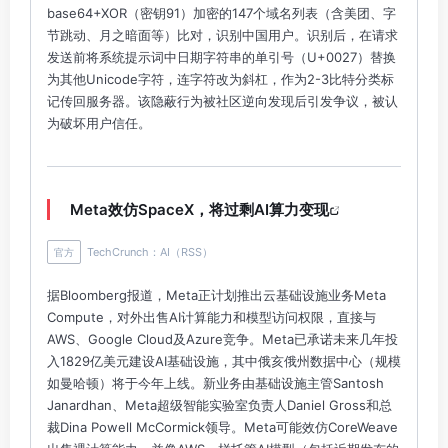
base64+XOR（密钥91）加密的147个域名列表（含美团、字
节跳动、月之暗面等）比对，识别中国用户。识别后，在请求
发送前将系统提示词中日期字符串的单引号（U+0027）替换
为其他Unicode字符，连字符改为斜杠，作为2-3比特分类标
记传回服务器。该隐蔽行为被社区逆向发现后引发争议，被认
为破坏用户信任。
Meta效仿SpaceX，将过剩AI算力变现
TechCrunch：AI（RSS）
官方
据Bloomberg报道，Meta正计划推出云基础设施业务Meta
Compute，对外出售AI计算能力和模型访问权限，直接与
AWS、Google Cloud及Azure竞争。Meta已承诺未来几年投
入1829亿美元建设AI基础设施，其中俄亥俄州数据中心（规模
如曼哈顿）将于今年上线。新业务由基础设施主管Santosh
Janardhan、Meta超级智能实验室负责人Daniel Gross和总
裁Dina Powell McCormick领导。Meta可能效仿CoreWeave