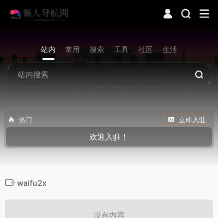
站内
常用
搜索
工具
社区
生活
热门
立即入驻
欢迎入驻！
waifu2x
没有内容