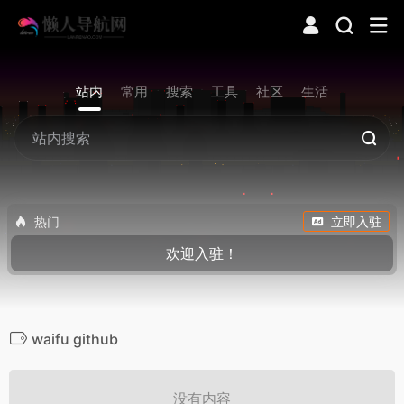
站内
常用
搜索
工具
社区
生活
热门
立即入驻
欢迎入驻！
waifu github
没有内容