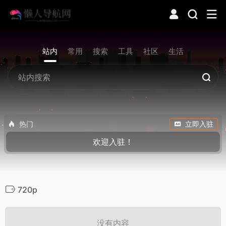
站内
常用
搜索
工具
社区
生活
热门
立即入驻
欢迎入驻！
720p
没有内容