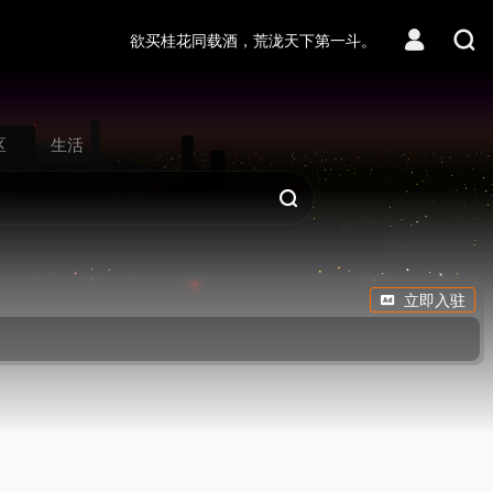
欲买桂花同载酒，荒泷天下第一斗。
区
生活
立即入驻