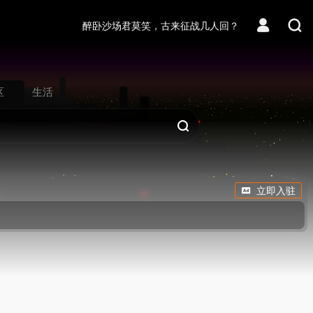
醉卧沙场君莫笑，古来征战几人回？
区
生活
立即入驻