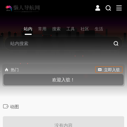
站内
常用
搜索
工具
社区
生活
热门
立即入驻
欢迎入驻！
动图
没有内容